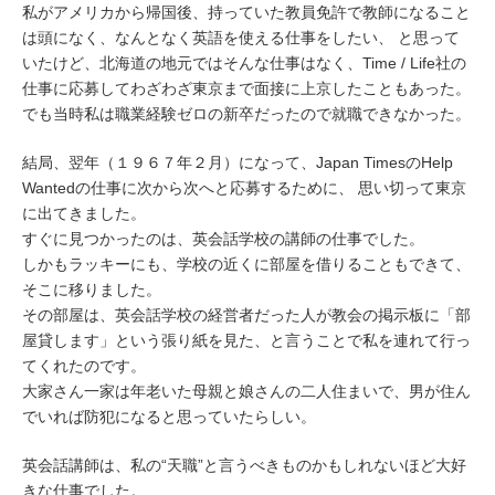
私がアメリカから帰国後、持っていた教員免許で教師になること
は頭になく、なんとなく英語を使える仕事をしたい、 と思って
いたけど、北海道の地元ではそんな仕事はなく、Time / Life社の
仕事に応募してわざわざ東京まで面接に上京したこともあった。
でも当時私は職業経験ゼロの新卒だったので就職できなかった。
結局、翌年（１９６７年２月）になって、Japan TimesのHelp
Wantedの仕事に次から次へと応募するために、 思い切って東京
に出てきました。
すぐに見つかったのは、英会話学校の講師の仕事でした。
しかもラッキーにも、学校の近くに部屋を借りることもできて、
そこに移りました。
その部屋は、英会話学校の経営者だった人が教会の掲示板に「部
屋貸します」という張り紙を見た、と言うことで私を連れて行っ
てくれたのです。
大家さん一家は年老いた母親と娘さんの二人住まいで、男が住ん
でいれば防犯になると思っていたらしい。
英会話講師は、私の“天職”と言うべきものかもしれないほど大好
きな仕事でした。