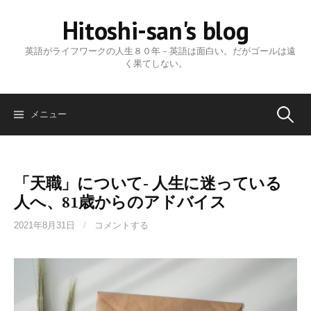
コ
Hitoshi-san's blog
ン
テ
英語がライフワークの人生８０年－英語は面白い。だがゴールは遠
ン
く果てしない。
ツ
へ
ス
検
メニュー
キ
ッ
プ
索:
「天職」について- 人生に迷っている
人へ、81歳からのアドバイス
2021年8月31日
/
コメントする