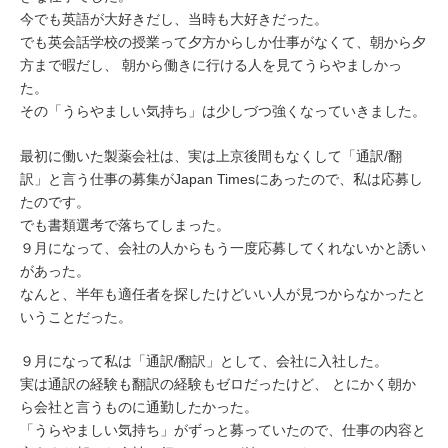
今でも英語が大好きだし、当時も大好きだった。
でも英会話学校の授業って夕方からしか仕事がなくて、朝から夕
方まで暇だし、 朝から働きに行ける人を見てうらやましかっ
た。
その「うらやましい気持ち」は少しづつ強くなっていきました。
最初に働いた製薬会社は、実は上京後間もなくして「通訳/翻
訳」と言う仕事の募集がJapan Timesにあったので、私は応募し
たのです。
でも書類選考で落ちてしまった。
９月になって、会社の人からもう一度応募してくれないかと誘い
があった。
なんと、半年も適任者を探したけどいい人が見つからなかったと
いうことだった。
９月になって私は「通訳/翻訳」として、会社に入社した。
実は通訳の経験も翻訳の経験もゼロだったけど、 とにかく朝か
ら会社と言うものに通勤したかった。
「うらやましい気持ち」がずっと募っていたので、仕事の内容と