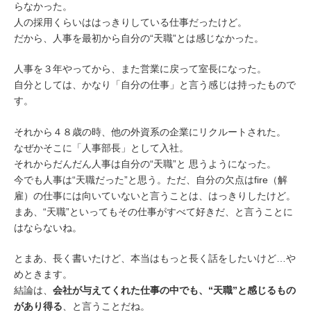
らなかった。
人の採用くらいははっきりしている仕事だったけど。
だから、人事を最初から自分の“天職”とは感じなかった。
人事を３年やってから、また営業に戻って室長になった。
自分としては、かなり「自分の仕事」と言う感じは持ったもので
す。
それから４８歳の時、他の外資系の企業にリクルートされた。
なぜかそこに「人事部長」として入社。
それからだんだん人事は自分の“天職”と 思うようになった。
今でも人事は“天職だった”と思う。ただ、自分の欠点はfire（解
雇）の仕事には向いていないと言うことは、はっきりしたけど。
まあ、“天職”といってもその仕事がすべて好きだ、と言うことに
はならないね。
とまあ、長く書いたけど、本当はもっと長く話をしたいけど…や
めときます。
結論は、
会社が与えてくれた仕事の中でも、“天職”と感じるもの
があり得る
、と言うことだね。