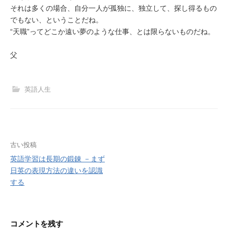
それは多くの場合、自分一人が孤独に、独立して、探し得るもの
でもない、ということだね。
“天職”ってどこか遠い夢のような仕事、とは限らないものだね。
父
英語人生
投
古い投稿
英語学習は長期の鍛錬 －まず
稿
日英の表現方法の違いを認識
ナ
する
ビ
ゲ
ー
コメントを残す